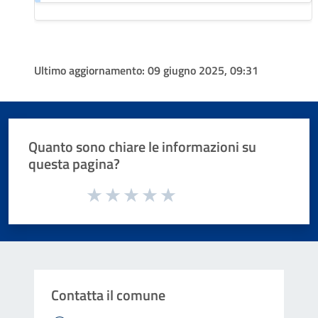
Ultimo aggiornamento:
09 giugno 2025, 09:31
Quanto sono chiare le informazioni su
questa pagina?
Valuta da 1 a 5 stelle la pagina
Valuta 1 stelle su 5
Valuta 2 stelle su 5
Valuta 3 stelle su 5
Valuta 4 stelle su 5
Valuta 5 stelle su 5
Contatta il comune