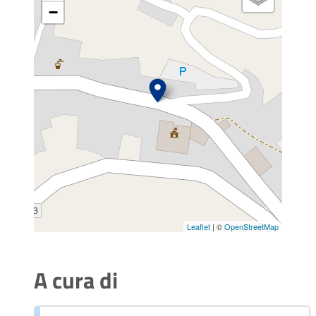
−
Leaflet
| ©
OpenStreetMap
A cura di