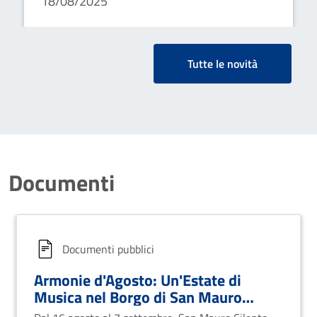
18/08/2025
coinvolgendo talenti locali e artisti nazionali.
Tutte le novità
Documenti
Documenti pubblici
Armonie d'Agosto: Un'Estate di
Musica nel Borgo di San Mauro
Cilento