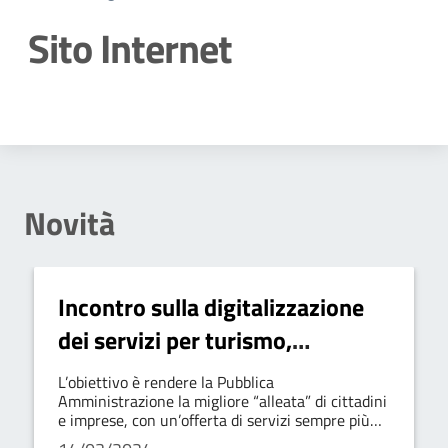
Sito Internet
Dettagli della notizia
Novità
Incontro sulla digitalizzazione
dei servizi per turismo,
agricoltura e operatori socio-
L’obiettivo è rendere la Pubblica
culturali
Amministrazione la migliore “alleata” di cittadini
e imprese, con un’offerta di servizi sempre più
efficienti e facilmente accessibili.