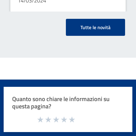
14/03/2024
Tutte le novità
Quanto sono chiare le informazioni su
questa pagina?
Valuta da 1 a 5 stelle la pagina
Valuta 1 stelle su 5
Valuta 2 stelle su 5
Valuta 3 stelle su 5
Valuta 4 stelle su 5
Valuta 5 stelle su 5