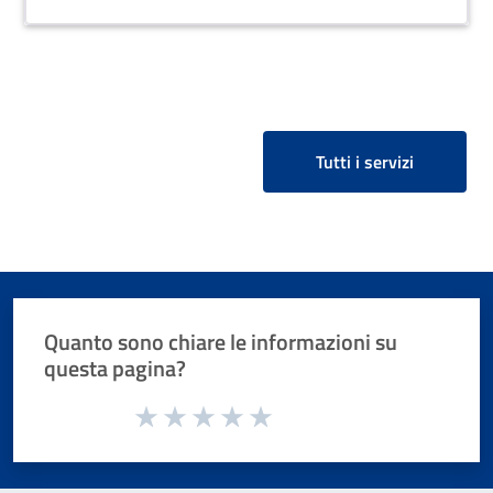
Tutti i servizi
Quanto sono chiare le informazioni su
questa pagina?
Valuta da 1 a 5 stelle la pagina
Valuta 1 stelle su 5
Valuta 2 stelle su 5
Valuta 3 stelle su 5
Valuta 4 stelle su 5
Valuta 5 stelle su 5