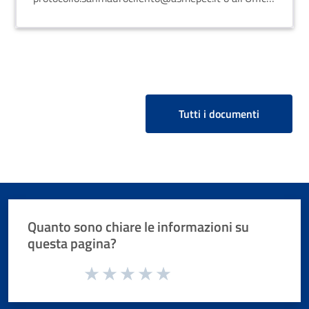
Protocollo entro le 12:00 del 27/02/2026. Info +39
0974 903 161.
Tutti i documenti
Quanto sono chiare le informazioni su
questa pagina?
Valuta da 1 a 5 stelle la pagina
Valuta 1 stelle su 5
Valuta 2 stelle su 5
Valuta 3 stelle su 5
Valuta 4 stelle su 5
Valuta 5 stelle su 5