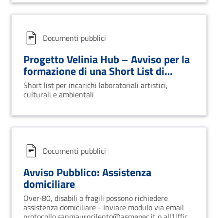
Documenti pubblici
Progetto Velinia Hub – Avviso per la
formazione di una Short List di
esperti e collaboratori
Short list per incarichi laboratoriali artistici,
culturali e ambientali
Documenti pubblici
Avviso Pubblico: Assistenza
domiciliare
Over‑80, disabili o fragili possono richiedere
assistenza domiciliare - Inviare modulo via email
protocollo.sanmaurocilento@asmepec.it o all'Ufficio