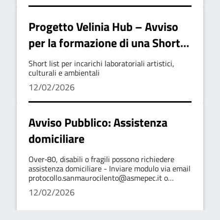
Progetto Velinia Hub – Avviso
per la formazione di una Short
List di esperti e collaboratori
Short list per incarichi laboratoriali artistici,
culturali e ambientali
12/02/2026
Avviso Pubblico: Assistenza
domiciliare
Over‑80, disabili o fragili possono richiedere
assistenza domiciliare - Inviare modulo via email
protocollo.sanmaurocilento@asmepec.it o
all'Ufficio Protocollo entro le 12:00 del
12/02/2026
27/02/2026. Info +39 0974 903 161.