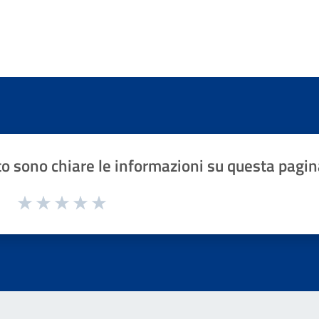
o sono chiare le informazioni su questa pagin
1 a 5 stelle la pagina
Valuta 1 stelle su 5
Valuta 2 stelle su 5
Valuta 3 stelle su 5
Valuta 4 stelle su 5
Valuta 5 stelle su 5