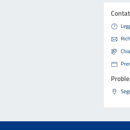
Contat
Legg
Rich
Chi
Pre
Proble
Segn