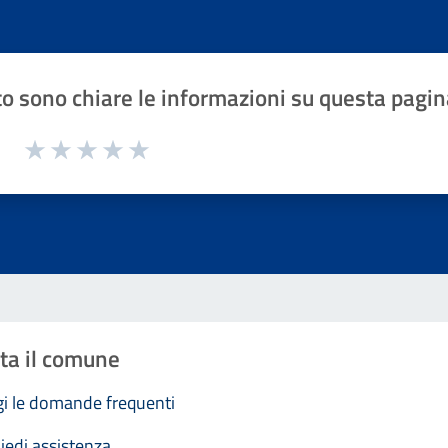
o sono chiare le informazioni su questa pagin
1 a 5 stelle la pagina
Valuta 1 stelle su 5
Valuta 2 stelle su 5
Valuta 3 stelle su 5
Valuta 4 stelle su 5
Valuta 5 stelle su 5
ta il comune
i le domande frequenti
iedi assistenza