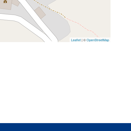
Leaflet
| ©
OpenStreetMap