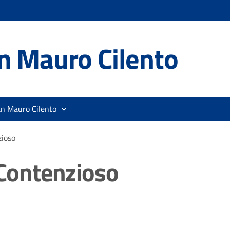
n Mauro Cilento
an Mauro Cilento
zioso
 Contenzioso
zia