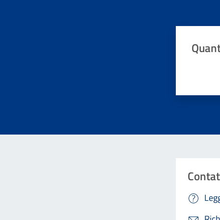
Quant
Valuta da 
Contat
Legg
Rich